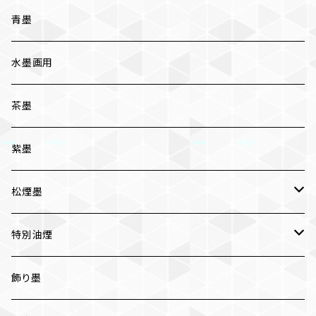
三ツ星
かな用
青墨
五ツ星
写経用
水墨画用
条幅用
茶墨
一般実用
紫墨
松煙墨
いきまつ
特別油煙
おちまつ
椿油煙墨
飾り墨