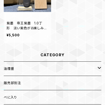
紫墨 帝王紫墨 1.0丁
形 淡い紫色がお楽しみい
ただけます
¥5,500
CATEGORY
油煙墨
漆墨
販売部別注
紅花墨 各種
べに入り