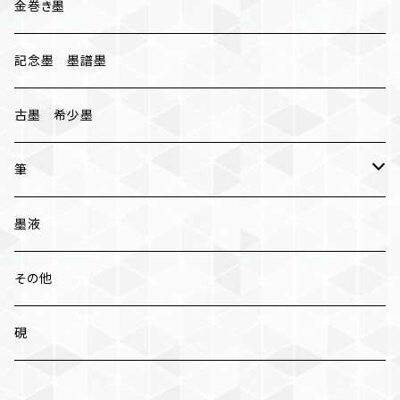
胡麻油煙墨
金巻き墨
桐油煙墨
記念墨 墨譜墨
古墨 希少墨
筆
小筆
墨液
中筆
その他
太筆
硯
条幅 大筆