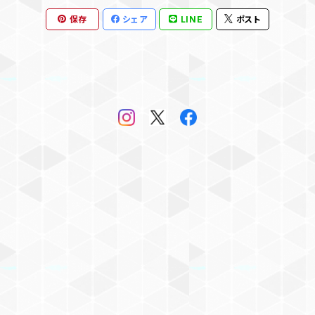
保存
シェア
LINE
ポスト
兼毫筆
羊毛
内地赤天尾
兎毛
スカンク毛
竹筆
長々鋒