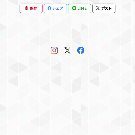
保存
シェア
LINE
ポスト
兼毫筆
羊毛
内地赤天尾
兎毛
スカンク毛
竹筆
長々鋒