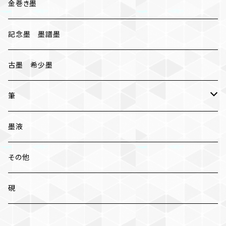
胡麻油煙墨
金巻き墨
桐油煙墨
記念墨 墨譜墨
古墨 希少墨
筆
小筆
墨液
中筆
その他
太筆
硯
条幅 大筆