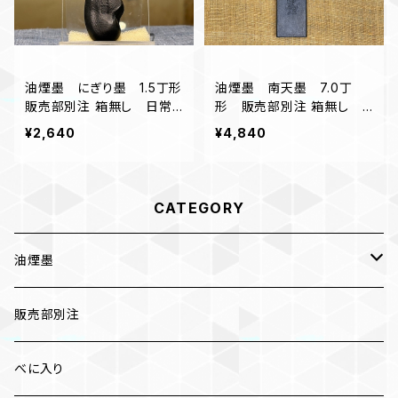
油煙墨 にぎり墨 1.5丁形
油煙墨 南天墨 7.0丁
販売部別注 箱無し 日常
形 販売部別注 箱無し
使いにオススメ
条幅練習にオススメ
¥2,640
¥4,840
CATEGORY
油煙墨
漆墨
販売部別注
紅花墨 各種
べに入り