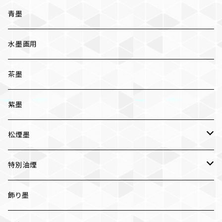
三ツ星
かな用
青墨
五ツ星
写経用
水墨画用
条幅用
茶墨
一般実用
紫墨
松煙墨
いきまつ
特別油煙
おちまつ
椿油煙墨
飾り墨