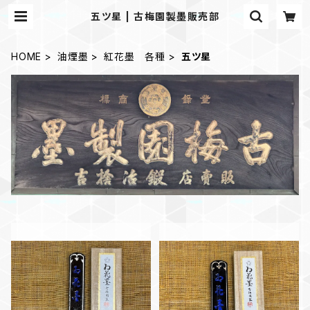
五ツ星 | 古梅園製墨販売部
HOME
油煙墨
紅花墨 各種
五ツ星