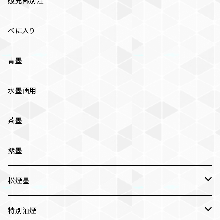
漆墨
販売部別注
紅花墨 各種
べに入り
三ツ星
かな用
青墨
五ツ星
写経用
水墨画用
条幅用
茶墨
一般実用
紫墨
松煙墨
いきまつ
特別油煙