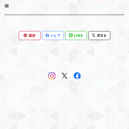
太筆
硯
条幅 大筆
保存
シェア
LINE
ポスト
兼毫筆
羊毛
内地赤天尾
兎毛
スカンク毛
竹筆