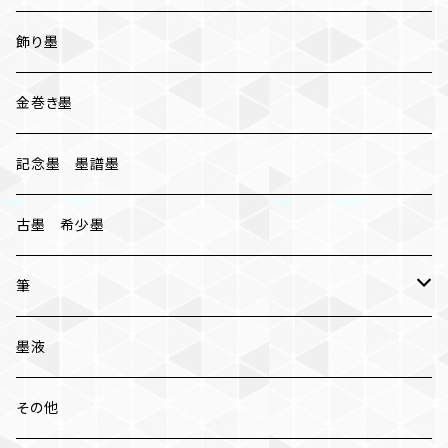
おちまつ
椿油煙墨
飾り墨
胡麻油煙墨
金巻き墨
桐油煙墨
記念墨 墨譜墨
古墨 希少墨
筆
小筆
墨液
中筆
その他