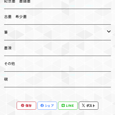
桐油煙墨
記念墨 墨譜墨
古墨 希少墨
筆
小筆
墨液
中筆
その他
太筆
硯
条幅 大筆
保存
シェア
LINE
ポスト
兼毫筆