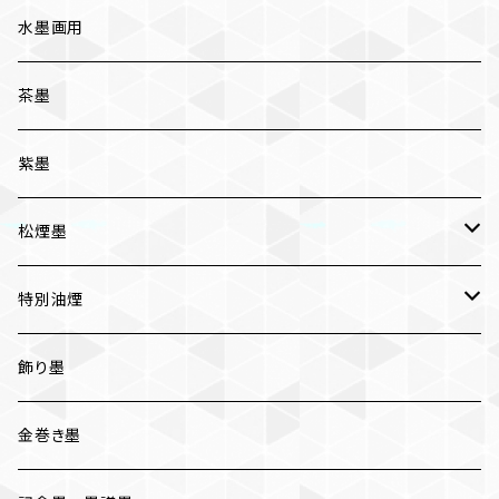
五ツ星
写経用
水墨画用
条幅用
茶墨
一般実用
紫墨
松煙墨
いきまつ
特別油煙
おちまつ
椿油煙墨
飾り墨
胡麻油煙墨
金巻き墨