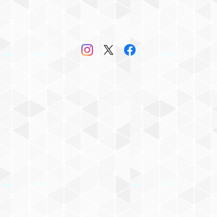
羊毛
内地赤天尾
兎毛
スカンク毛
竹筆
長々鋒