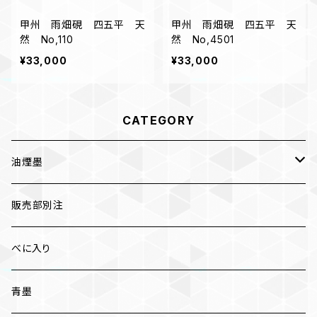
甲州 雨畑硯 四五平 天
甲州 雨畑硯 四五平 天
然 No,110
然 No,4501
¥33,000
¥33,000
CATEGORY
油煙墨
漆墨
販売部別注
紅花墨 各種
べに入り
三ツ星
かな用
青墨