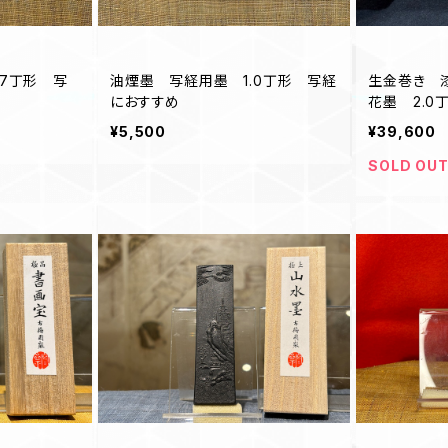
.7丁形 写
油煙墨 写経用墨 1.0丁形 写経
生金巻き 
におすすめ
花墨 2.0
¥5,500
¥39,600
SOLD OU