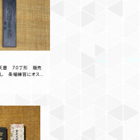
天墨 7.0丁形 販売
無し 条幅練習にオスス