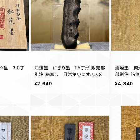
星 3.0丁
油煙墨 にぎり墨 1.5丁形 販売部
油煙墨 南
別注 箱無し 日常使いにオススメ
部別注 箱
メ
¥2,640
¥4,840