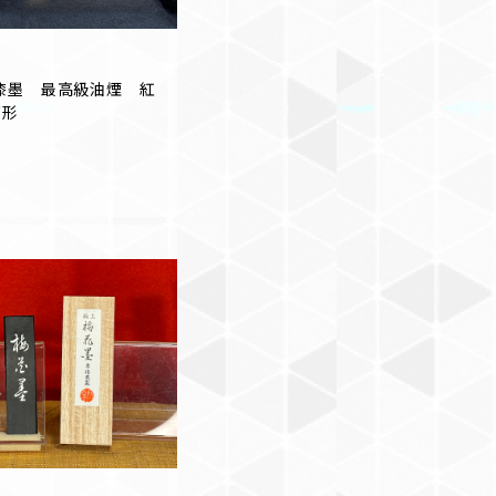
漆墨 最高級油煙 紅
丁形
T