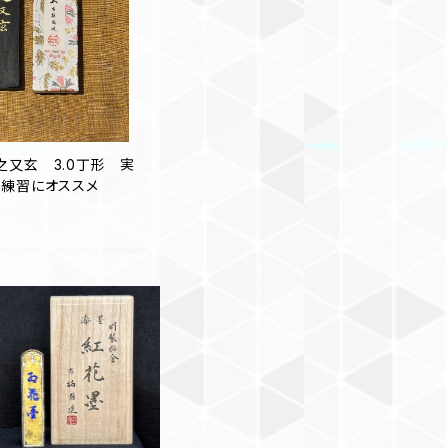
之又玄 3.0丁形 実
幅練習にオススメ