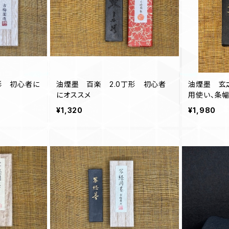
形 初心者に
油煙墨 百楽 2.0丁形 初心者
油煙墨 玄
にオススメ
用使い、条
¥1,320
¥1,980