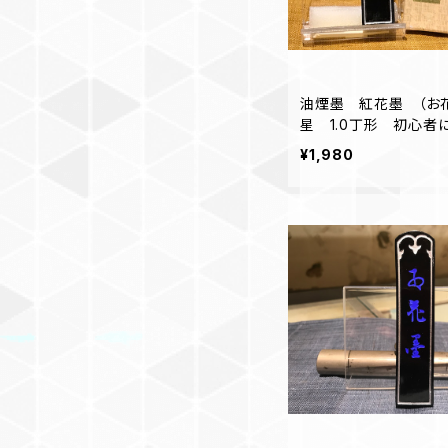
油煙墨 紅花墨 （お
星 1.0丁形 初心者
¥1,980