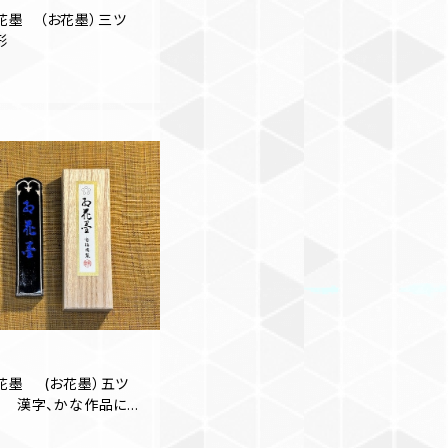
花墨 （お花墨）三ツ
形
花墨 (お花墨）五ツ
形 漢字、かな作品にオ