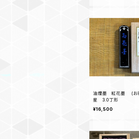
油煙墨 紅花墨 (お花墨）五ツ
星 3.0丁形
¥16,500