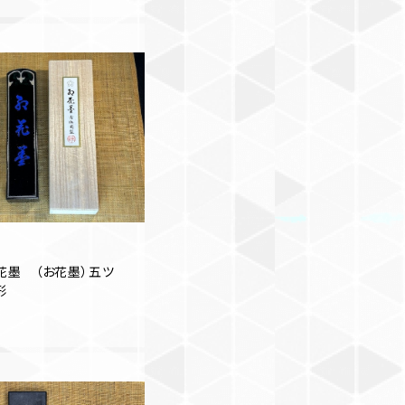
花墨 （お花墨）五ツ
形