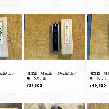
油煙墨 紅花墨 （お花墨）五ツ
油煙墨 紅
星 5.0丁形
星 10.0丁
¥27,500
¥49,500