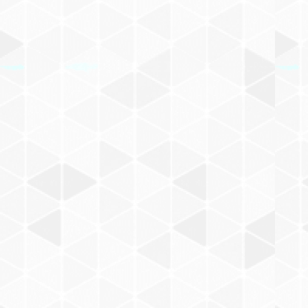
兎毛
スカンク毛
竹筆
長々鋒