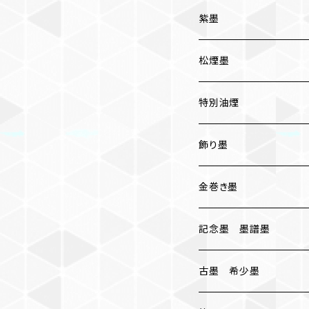
一般実用
紫墨
松煙墨
いきまつ
特別油煙
おちまつ
椿油煙墨
飾り墨
胡麻油煙墨
金巻き墨
桐油煙墨
記念墨 墨譜墨
古墨 希少墨