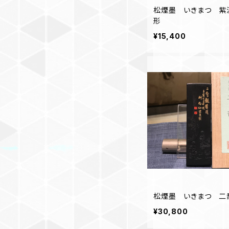
松煙墨 いきまつ 紫泥
形
¥15,400
松煙墨 いきまつ 二喬
¥30,800