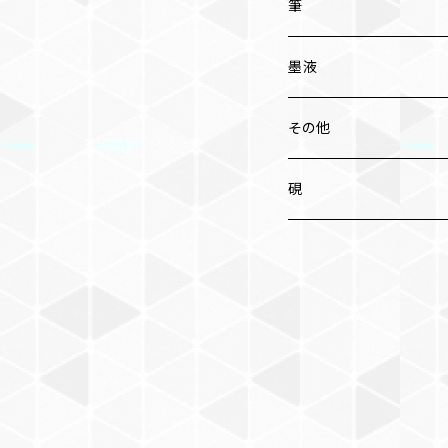
筆
小筆
墨液
中筆
その他
太筆
硯
条幅 大筆
兼毫筆
羊毛
内地赤天尾