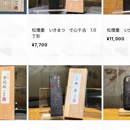
松煙墨 いきまつ 寸心千古 1.0
松煙墨 いき
丁形
¥11,000
¥7,700