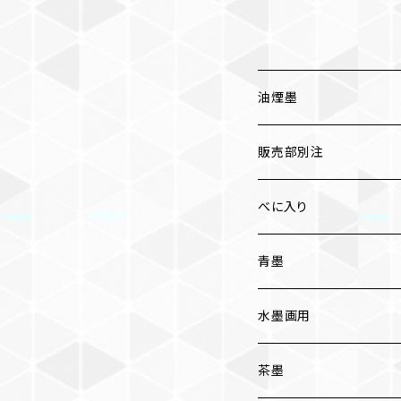
油煙墨
漆墨
販売部別注
紅花墨 各種
べに入り
三ツ星
かな用
青墨
五ツ星
写経用
水墨画用
条幅用
茶墨