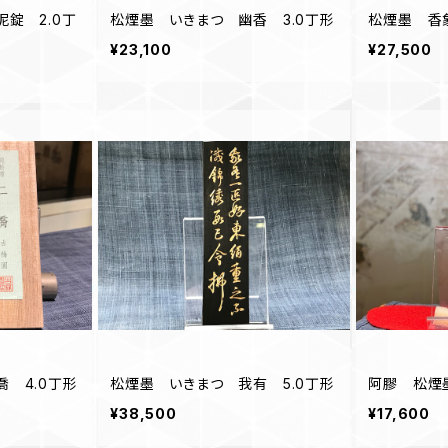
錠 2.0丁
松煙墨 いきまつ 幽香 3.0丁形
松煙墨 香
¥23,100
¥27,500
 4.0丁形
松煙墨 いきまつ 我有 5.0丁形
阿膠 松煙墨
¥38,500
¥17,600