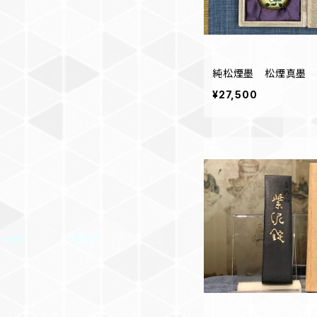
純松煙墨 松煙真墨
¥27,500