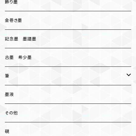
おちまつ
椿油煙墨
飾り墨
胡麻油煙墨
金巻き墨
桐油煙墨
記念墨 墨譜墨
古墨 希少墨
筆
小筆
墨液
中筆
その他
太筆
硯