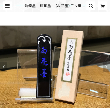
油煙墨 紅花墨 （お花墨）三ツ星
2.0丁形 初心者にオススメ | 古梅園
製墨販売部