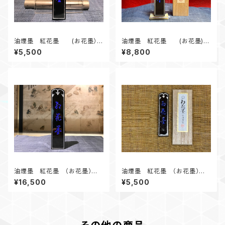
油煙墨 紅花墨 (お花墨）三
油煙墨 紅花墨 (お花墨)
ツ星 3.0丁形
三ツ星 5.0丁形
¥5,500
¥8,800
油煙墨 紅花墨 （お花墨）三
油煙墨 紅花墨 （お花墨）五
ツ星 10.0丁形
ツ星 1.0丁形 漢字、かな作品
¥16,500
¥5,500
にオススメ