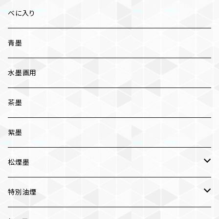
紅花墨 各種
べに入り
三ツ星
かな用
青墨
五ツ星
写経用
水墨画用
条幅用
茶墨
一般実用
紫墨
松煙墨
いきまつ
特別油煙