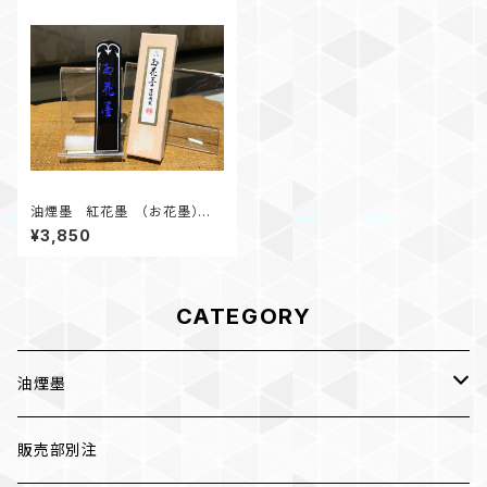
油煙墨 紅花墨 （お花墨）三
ツ星 2.0丁形 初心者にオス
¥3,850
スメ
CATEGORY
油煙墨
漆墨
販売部別注