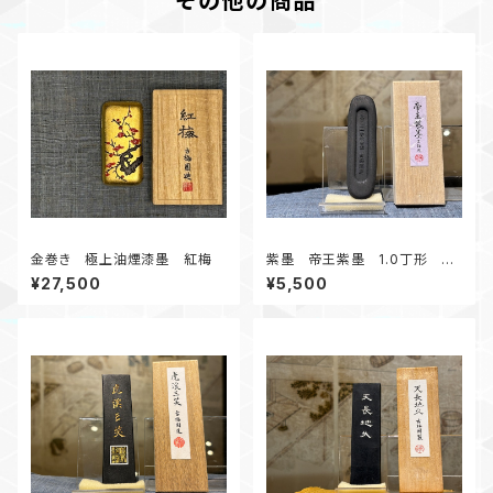
その他の商品
金巻き 極上油煙漆墨 紅梅
紫墨 帝王紫墨 1.0丁形 淡
い紫色がお楽しみいただけます
¥27,500
¥5,500