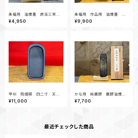
条幅用 油煙墨 虎渓三笑
条幅用 作品用 油煙墨 天
3.0丁形
長地久 5.0丁形 条幅作品に
¥4,950
¥9,900
おすすめ
甲州 雨畑硯 四二寸 天
かな用 純鹿膠 鹿膠油煙
然 No,427
墨 1.0丁形 鹿膠を使った珍
¥11,000
¥7,700
しいお墨
最近チェックした商品