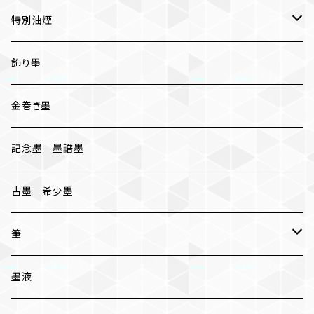
いきまつ
特別油煙
おちまつ
椿油煙墨
飾り墨
胡麻油煙墨
金巻き墨
桐油煙墨
記念墨 墨譜墨
古墨 希少墨
筆
小筆
墨液