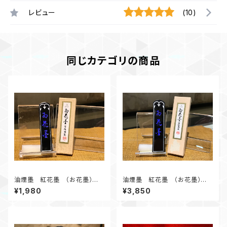
レビュー
(10)
同じカテゴリの商品
油煙墨 紅花墨 （お花墨）三
油煙墨 紅花墨 （お花墨）三
ツ星 1.0丁形 初心者にオス
ツ星 2.0丁形 初心者にオス
¥1,980
¥3,850
スメ
スメ