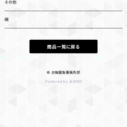
中筆
その他
太筆
硯
条幅 大筆
商品一覧に戻る
兼毫筆
羊毛
© 古梅園製墨販売部
Powered by
内地赤天尾
兎毛
スカンク毛