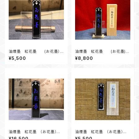
油煙墨 紅花墨 (お花墨）三
油煙墨 紅花墨 (お花墨)
ツ星 3.0丁形
三ツ星 5.0丁形
¥5,500
¥8,800
油煙墨 紅花墨 （お花墨）三
油煙墨 紅花墨 （お花墨）五
ツ星 10.0丁形
ツ星 1.0丁形 漢字、かな作品
¥16,500
¥5,500