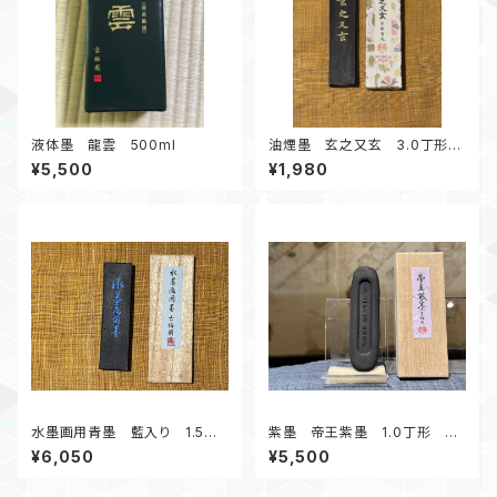
液体墨 龍雲 500ml
油煙墨 玄之又玄 3.0丁形
実用使い、条幅練習にオススメ
¥5,500
¥1,980
水墨画用青墨 藍入り 1.5丁
紫墨 帝王紫墨 1.0丁形 淡
形 水墨画にオススメ青みが強
い紫色がお楽しみいただけます
¥6,050
¥5,500
く出るお墨