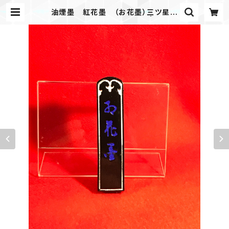
油煙墨 紅花墨 （お花墨）三ツ星
1.5丁形 初心者にオススメ | 古梅園
製墨販売部