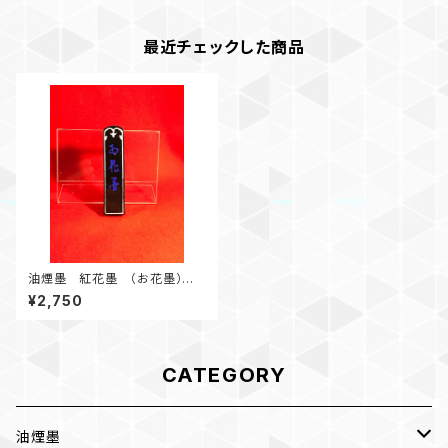
最近チェックした商品
油煙墨 紅花墨 （お花墨）三
ツ星 1.5丁形 初心者にオス
¥2,750
スメ
CATEGORY
油煙墨