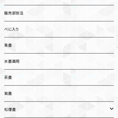
漆墨
販売部別注
紅花墨 各種
べに入り
三ツ星
かな用
青墨
五ツ星
写経用
水墨画用
条幅用
茶墨
一般実用
紫墨
松煙墨