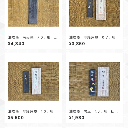
油煙墨 南天墨 7.0丁形 販
油煙墨 写経用墨 0.7丁形
売部別注 箱無し 条幅練習に
写経におすすめ
¥4,840
¥3,850
オススメ
油煙墨 写経用墨 1.0丁形
油煙墨 勾玉 1.0丁形 初心
写経におすすめ
者にオススメ
¥5,500
¥1,980