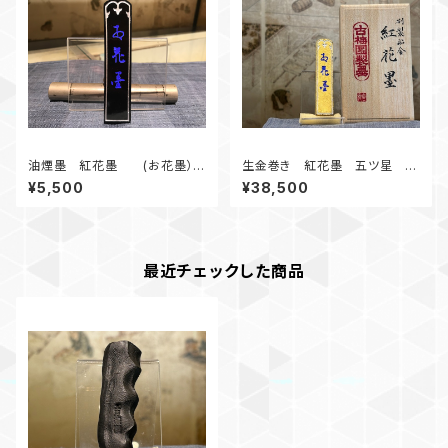
油煙墨 紅花墨 (お花墨）三
生金巻き 紅花墨 五ツ星 3.
ツ星 3.0丁形
0丁形 油煙墨
¥5,500
¥38,500
最近チェックした商品