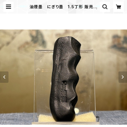
油煙墨 にぎり墨 1.5丁形 販売部
別注 箱無し 日常使いにオススメ |
古梅園製墨販売部