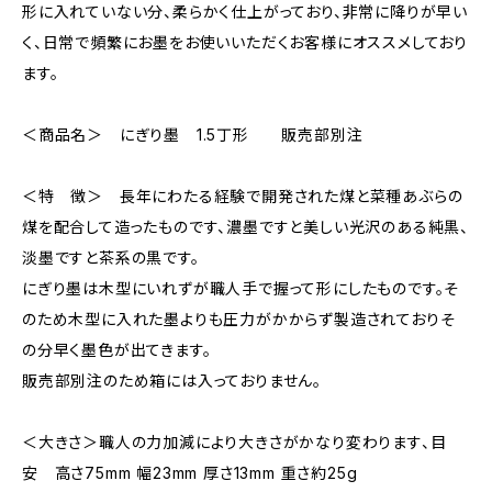
形に入れていない分、柔らかく仕上がっており、非常に降りが早い
く、日常で頻繁にお墨をお使いいただくお客様にオススメしており
ます。
＜商品名＞ にぎり墨 1.5丁形 販売部別注
＜特 徴＞ 長年にわたる経験で開発された煤と菜種あぶらの
煤を配合して造ったものです、濃墨ですと美しい光沢のある純黒、
淡墨ですと茶系の黒です。
にぎり墨は木型にいれずが職人手で握って形にしたものです。そ
のため木型に入れた墨よりも圧力がかからず製造されておりそ
の分早く墨色が出てきます。
販売部別注のため箱には入っておりません。
＜大きさ＞職人の力加減により大きさがかなり変わります、目
安 高さ75mm 幅23mm 厚さ13mm 重さ約25g