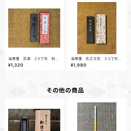
油煙墨 百楽 2.0丁形 初心
油煙墨 玄之又玄 3.0丁形
者にオススメ
実用使い、条幅練習にオススメ
¥1,320
¥1,980
その他の商品