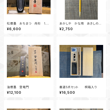
松煙墨 おちまつ 舟形 1.0
あかしや かな用 あきしの
丁形
(玉毛）
¥6,600
¥2,750
油煙墨 登竜門
書道5点セット 桐箱入り
¥12,100
¥16,500