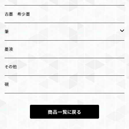
古墨 希少墨
筆
小筆
墨液
中筆
その他
太筆
硯
条幅 大筆
商品一覧に戻る
兼毫筆