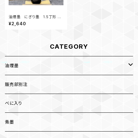
油煙墨 にぎり墨 1.5丁形 販
売部別注 箱無し 日常使いに
¥2,640
オススメ
CATEGORY
油煙墨
漆墨
販売部別注
紅花墨 各種
べに入り
三ツ星
かな用
青墨