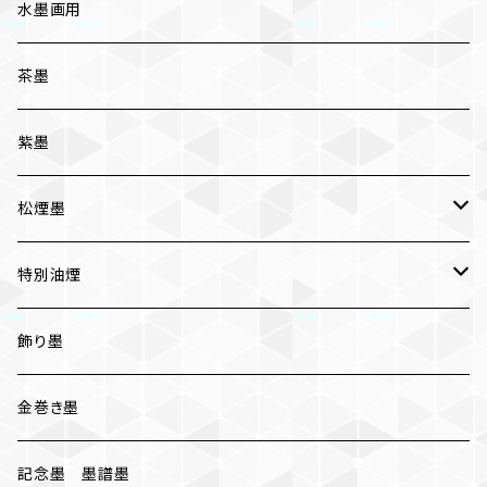
五ツ星
写経用
水墨画用
条幅用
茶墨
一般実用
紫墨
松煙墨
いきまつ
特別油煙
おちまつ
椿油煙墨
飾り墨
胡麻油煙墨
金巻き墨
桐油煙墨
記念墨 墨譜墨