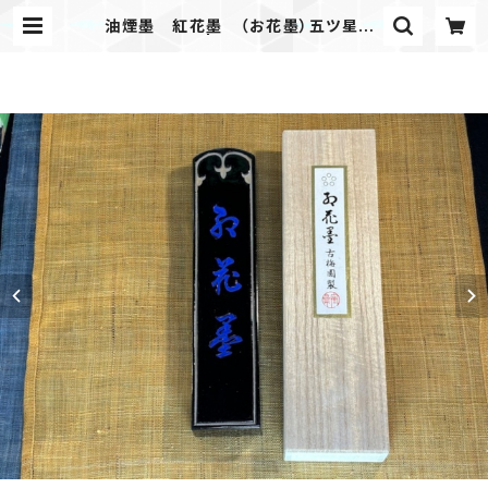
油煙墨 紅花墨 （お花墨）五ツ星 1
0.0丁形 | 古梅園製墨販売部