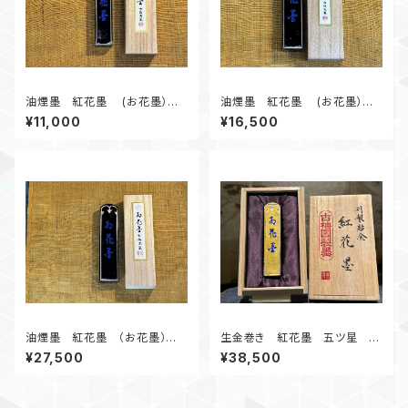
油煙墨 紅花墨 (お花墨）五
油煙墨 紅花墨 (お花墨）五
ツ星 2.0丁形 漢字、かな作
ツ星 3.0丁形
¥11,000
¥16,500
品にオススメ
油煙墨 紅花墨 （お花墨）五
生金巻き 紅花墨 五ツ星 3.
ツ星 5.0丁形
0丁形 油煙墨
¥27,500
¥38,500