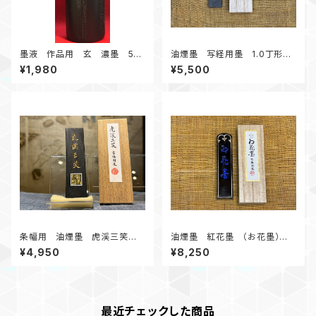
墨液 作品用 玄 濃墨 50
油煙墨 写経用墨 1.0丁形
0ml
写経におすすめ
¥1,980
¥5,500
条幅用 油煙墨 虎渓三笑
油煙墨 紅花墨 （お花墨）五
3.0丁形
ツ星 1.5丁形 漢字、かな作品
¥4,950
¥8,250
にオススメ
最近チェックした商品