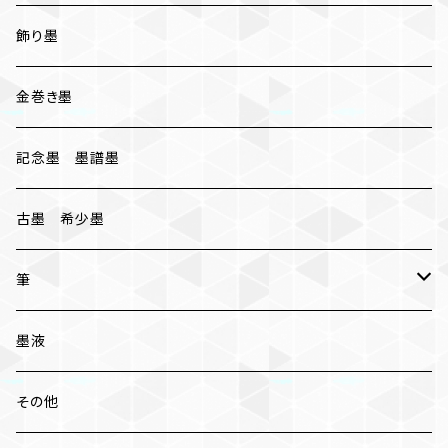
おちまつ
椿油煙墨
飾り墨
胡麻油煙墨
金巻き墨
桐油煙墨
記念墨 墨譜墨
古墨 希少墨
筆
小筆
墨液
中筆
その他