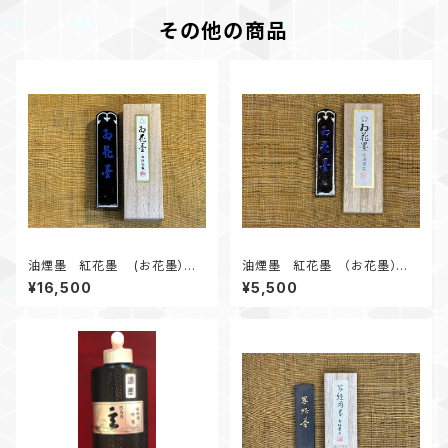
その他の商品
油煙墨 紅花墨 (お花墨）五
油煙墨 紅花墨 （お花墨）五
ツ星 3.0丁形
ツ星 1.0丁形 漢字、かな作品
¥16,500
¥5,500
にオススメ