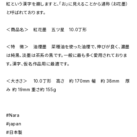
紅という漢字を崩しますと、「お」に見えることから通称（お花墨）
と呼ばれております。
＜商品名＞ 紅花墨 五ツ星 10.0丁形
＜特 徴＞ 油煙墨 菜種油を使った油煙で、伸びが良く、濃墨
は純黒、淡墨は茶系の黒です。一般に最も多く愛用されておりま
す。漢字、仮名作品用に最適です。
＜大きさ＞ 10.0丁形 高さ 約 170mm 幅 約 38mm 厚
み 約 19mm 重さ約 155g
#Nara
#japan
#日本製