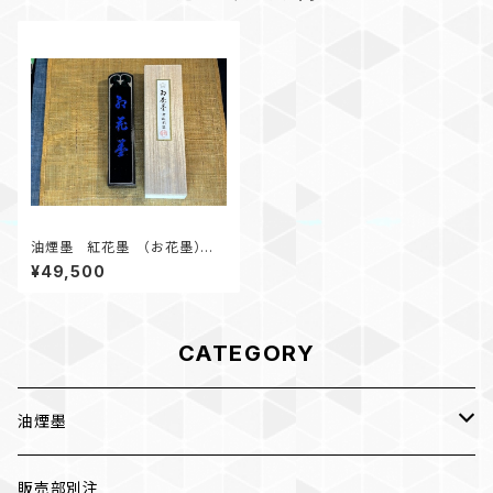
油煙墨 紅花墨 （お花墨）五
ツ星 10.0丁形
¥49,500
CATEGORY
油煙墨
漆墨
販売部別注