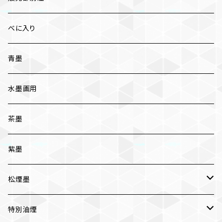
紅花墨 各種
べに入り
三ツ星
かな用
青墨
五ツ星
写経用
水墨画用
条幅用
茶墨
一般実用
紫墨
松煙墨
いきまつ
特別油煙