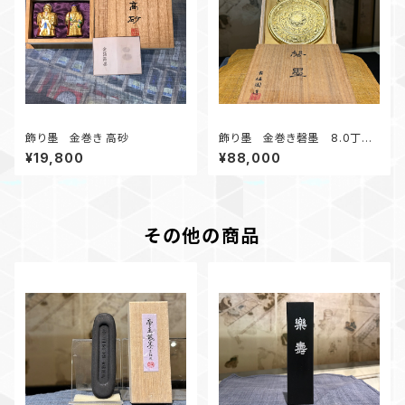
飾り墨 金巻き 高砂
飾り墨 金巻き磬墨 8.0丁
型 極上油煙墨（薄青系）
¥19,800
¥88,000
その他の商品