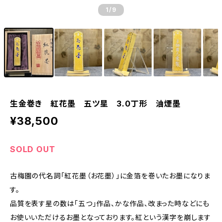
1
/9
生金巻き 紅花墨 五ツ星 3.0丁形 油煙墨
¥38,500
SOLD OUT
古梅園の代名詞「紅花墨（お花墨）」に金箔を巻いたお墨になりま
す。
品質を表す星の数は「五つ」作品、かな作品、改まった時などにも
お使いいただけるお墨となっております。紅という漢字を崩します