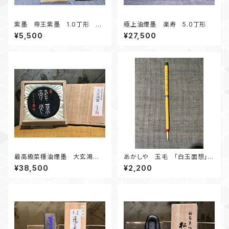
紫墨 帝王紫墨 1.0丁形 淡
極上油煙墨 楽寿 5.0丁形
い紫色がお楽しみいただけます
¥5,500
¥27,500
最高級菜種油煙墨 大玄鴻
あかしや 玉毛 「白玉面想」
寶 龍煤
写経やお手紙におすすめ
¥38,500
¥2,200