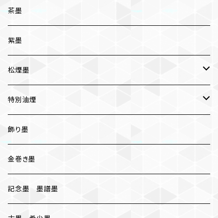
条幅用
茶墨
一般実用
紫墨
松煙墨
いきまつ
特別油煙
おちまつ
椿油煙墨
飾り墨
胡麻油煙墨
金巻き墨
桐油煙墨
記念墨 墨譜墨