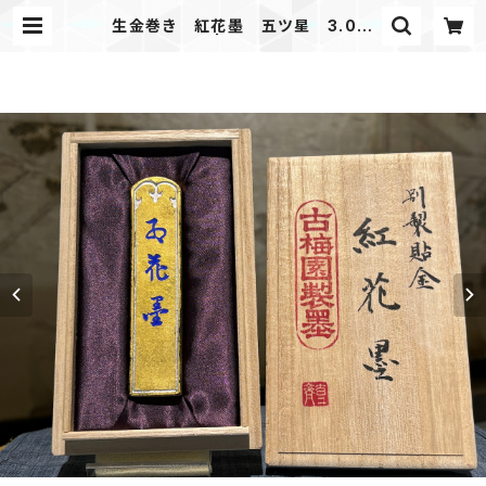
生金巻き 紅花墨 五ツ星 3.0丁
形 油煙墨 | 古梅園製墨販売部