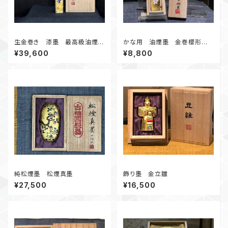
生金巻き 漆墨 最高級油煙
かな用 油煙墨 金巻櫻形 1.
紅花墨 2.0丁形
0丁形 かな作品にオススメ
¥39,600
¥8,800
純松煙墨 松煙真墨
飾り墨 金立雛
¥27,500
¥16,500