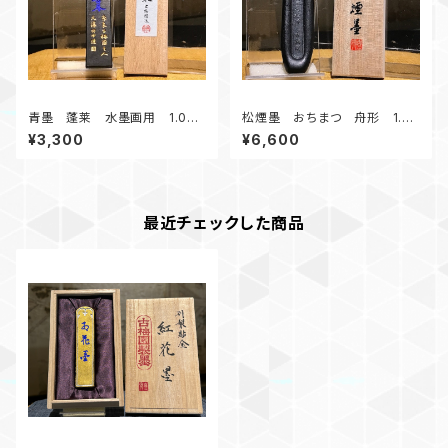
青墨 蓬莱 水墨画用 1.0丁
松煙墨 おちまつ 舟形 1.0
形 水墨画にオススメ青味は控
丁形
¥3,300
¥6,600
えめのお墨
最近チェックした商品