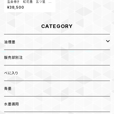
生金巻き 紅花墨 五ツ星 3.
0丁形 油煙墨
¥38,500
CATEGORY
油煙墨
漆墨
販売部別注
紅花墨 各種
べに入り
三ツ星
かな用
青墨
五ツ星
写経用
水墨画用