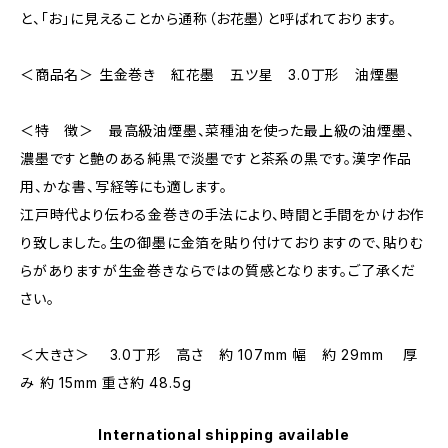
と、「お」に見えることから通称（お花墨）と呼ばれております。
＜商品名＞ 生金巻き 紅花墨 五ツ星 3.0丁形 油煙墨
＜特 徴＞ 最高級油煙墨、菜種油を使った最上級の油煙墨、
濃墨ですと艶のある純黒で淡墨ですと茶系の黒です。漢字作品
用、かな書、写経等にも適します。
江戸時代より伝わる金巻きの手法により、時間と手間をかけお作
り致しました。生の御墨に金箔を貼り付けておりますので、貼りむ
らがありますが生金巻きならではの質感となります。ご了承くだ
さい。
＜大きさ＞ 3.0丁形 高さ 約 107mm 幅 約 29mm 厚
み 約 15mm 重さ約 48.5g
International shipping available