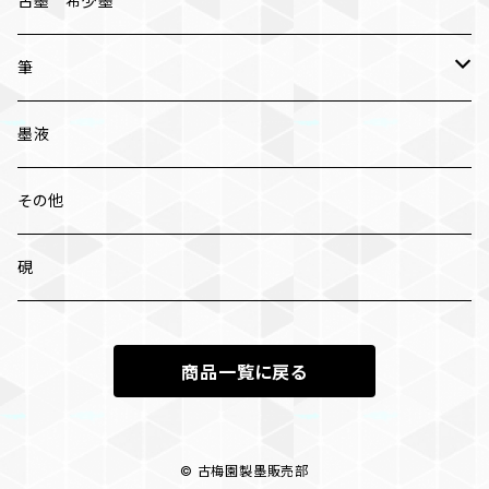
古墨 希少墨
筆
小筆
墨液
中筆
その他
太筆
硯
条幅 大筆
商品一覧に戻る
兼毫筆
羊毛
© 古梅園製墨販売部