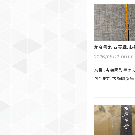
かな書き、お写経、お
メの柔らかいお筆「
（玉毛）」のご紹介
2026/05/22 00:00
奈良、古梅園製墨の
おります。古梅園製
います。お手紙や写経
良い、熊野筆 桂 (
です。主毛は玉毛(猫
柔らかく墨のふくみ
きま...