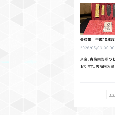
て造った墨で、非常に
濃墨では深みのある
は紫...
墨譜墨 平成10年
2026/05/09 00:00
奈良、古梅園製墨の
おります。古梅園製
ます。 記念墨 古
成10年度分 当園
泰 和泉椽（1689年~
<<
の息七世松井元彙 和
年~1782年）と...