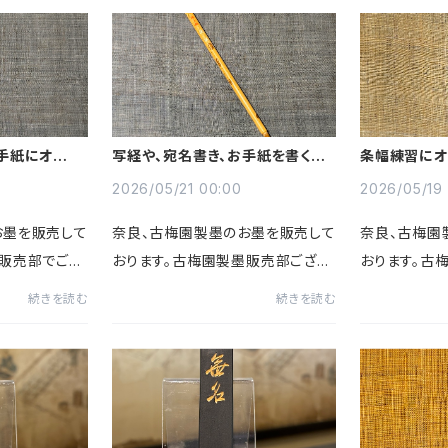
手紙にオスス
写経や、宛名書き、お手紙を書くと
条幅練習にオ
熊野筆 桂
きにオススメ「熊野筆 佐保 （イ
天墨 7.0丁
タチ毛）」 のご紹介
2026/05/21 00:00
2026/05/19
お墨を販売して
奈良、古梅園製墨のお墨を販売して
奈良、古梅園
墨販売部でござ
おります。古梅園製墨販売部ござい
おります。古
、仮名書きに
ます。写経、お手紙、宛名書きなどの
います。本日
続きを読む
続きを読む
玉毛)のご紹介
小文字を書くときにオススメ「 佐
メの「油煙墨 
の毛)で毛質は
保 (熊野筆)」のご紹介です。佐保は
のご紹介です
が良く穂先が利
イタチの毛で作られており、毛質は
に早く、濃い
硬...
常使い...