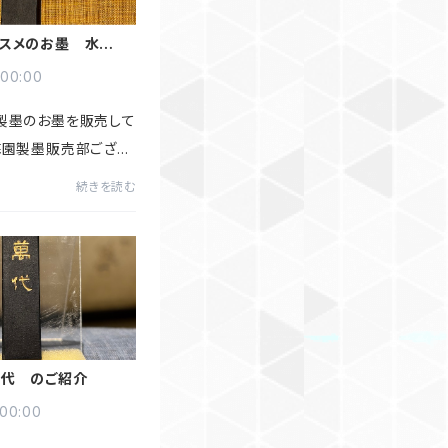
スメのお墨 水墨画
介
 00:00
製墨のお墨を販売して
梅園製墨販売部ござい
は、水墨画にオススメ
続きを読む
のご紹介です。油煙墨
た水墨画に適したお
画独特の濃淡を表現し
代 のご紹介
 00:00