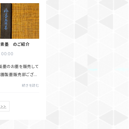
再現いたしました。黄
型 極上青墨 金巻 豊
青墨 のご紹介
 00:00
製墨のお墨を販売して
梅園製墨販売部ござい
は、水墨画用墨のご紹
続きを読む
画に適したお墨でよく
梅園で開発した油煙と
 >>
た墨です。水墨画独特