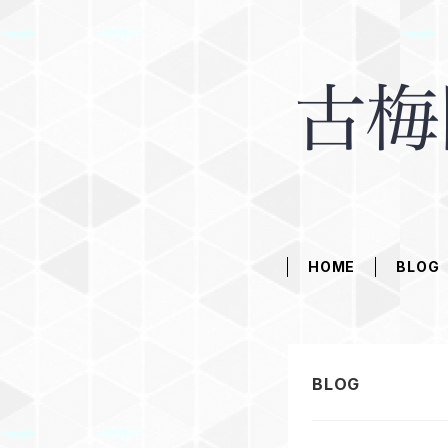
HOME
BLOG