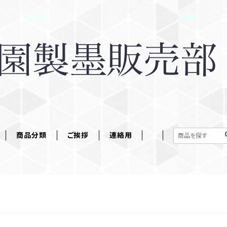
商品分類
ご挨拶
連絡用